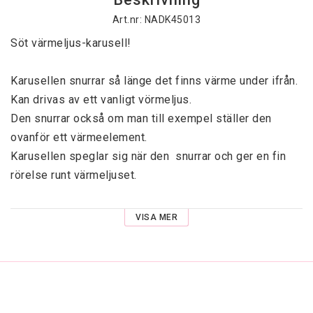
Art.nr: NADK45013
Söt värmeljus-karusell!

Karusellen snurrar så länge det finns värme under ifrån. 
Kan drivas av ett vanligt vörmeljus.

Den snurrar också om man till exempel ställer den 
ovanför ett värmeelement. 

Karusellen speglar sig när den  snurrar och ger en fin 
rörelse runt värmeljuset.

VISA MER
https://youtu.be/OLO_LkeimAE
Diameter 7 cm

Höjd 15 cm
