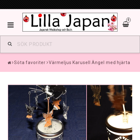
0
Toggle
navigation
Söta favoriter
Värmeljus Karusell Ängel med hjärta