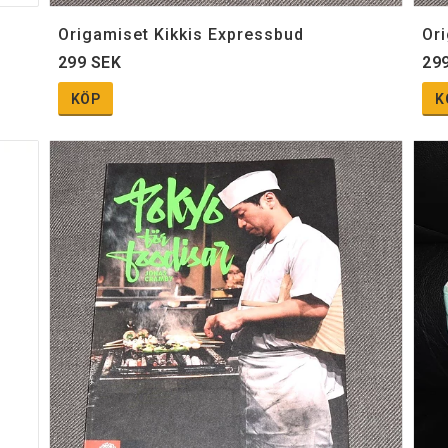
Origamiset Kikkis Expressbud
Or
299 SEK
29
KÖP
K