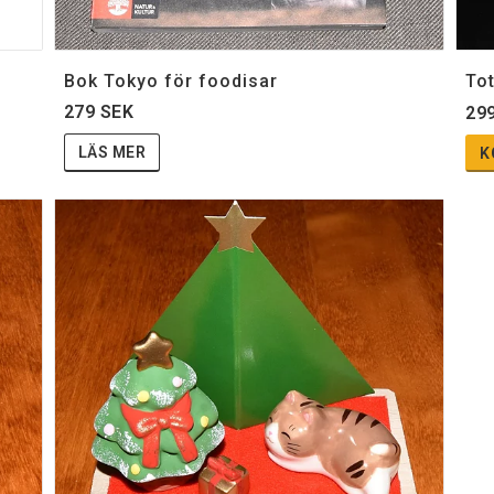
Bok Tokyo för foodisar
To
279 SEK
29
LÄS MER
K