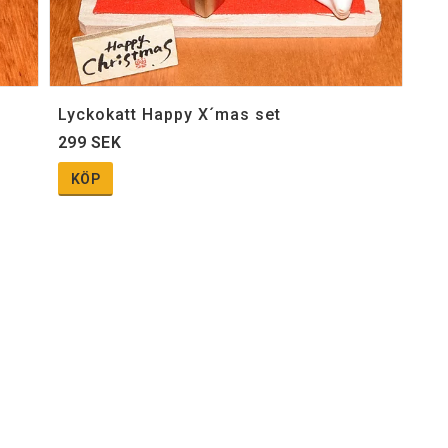
Lyckokatt Happy X´mas set
299 SEK
KÖP