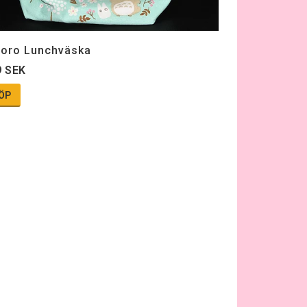
toro Lunchväska
9 SEK
ÖP