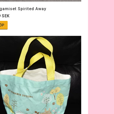
igamiset Spirited Away
9 SEK
ÖP